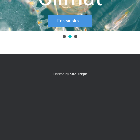
En voir plus…
Theme by
SiteOrigin