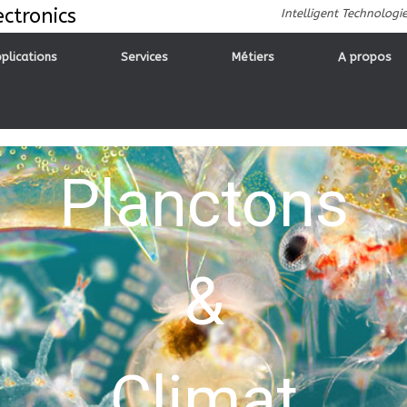
ctronics
Intelligent Technologi
plications
Services
Métiers
A propos
Planctons
&
Climat