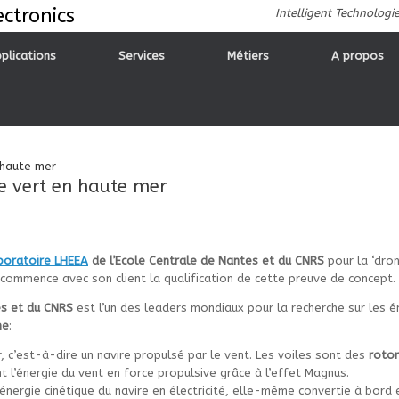
ctronics
Intelligent Technologi
plications
Services
Métiers
A propos
 haute mer
e vert en haute mer
boratoire LHEEA
de l’Ecole Centrale de Nantes et du CNRS
pour la ‘dron
ommence avec son client la qualification de cette preuve de concept.
tes et du CNRS
est l’un des leaders mondiaux pour la recherche sur les é
ne
:
r, c’est-à-dire un navire propulsé par le vent. Les voiles sont des
rotor
t l’énergie du vent en force propulsive grâce à l’effet Magnus.
’énergie cinétique du navire en électricité, elle-même convertie à bord