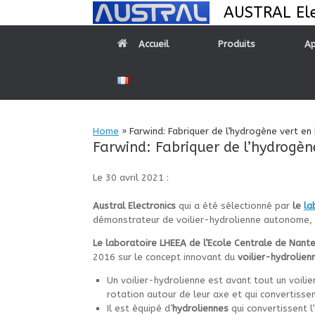
Skip
AUSTRAL Ele
to
content
Accueil
Produits
Ap
Home
»
Farwind: Fabriquer de l’hydrogène vert en
Farwind: Fabriquer de l’hydrogèn
Le 30 avril 2021 :
Austral Electronics
qui a été sélectionné par
le
la
démonstrateur de voilier-hydrolienne autonome, c
Le laboratoire LHEEA de l’Ecole Centrale de Nan
2016 sur le concept innovant du
voilier-hydrolien
Un voilier-hydrolienne est avant tout un voilie
rotation autour de leur axe et qui convertissen
Il est équipé d’
hydroliennes
qui convertissent l