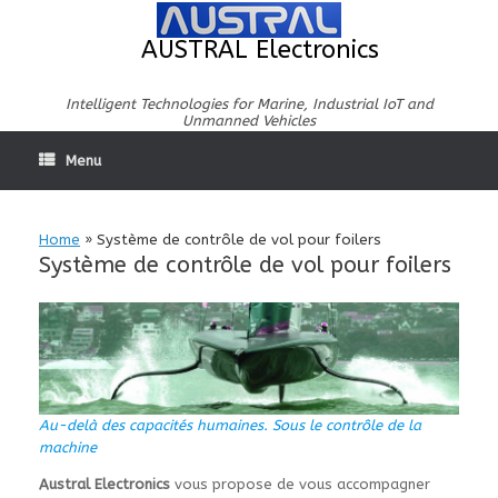
Skip
to
AUSTRAL Electronics
content
Intelligent Technologies for Marine, Industrial IoT and
Unmanned Vehicles
Menu
Home
»
Système de contrôle de vol pour foilers
Système de contrôle de vol pour foilers
Au-delà des capacités humaines. Sous le contrôle de la
machine
Austral Electronics
vous propose de vous accompagner